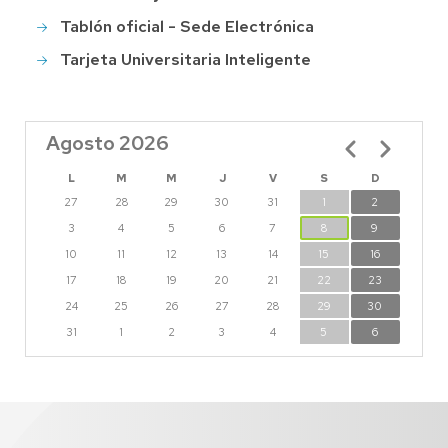
Tablón oficial - Sede Electrónica
Tarjeta Universitaria Inteligente
Agosto 2026
Paginación
L
M
M
J
V
S
D
27
28
29
30
31
1
2
3
4
5
6
7
8
9
10
11
12
13
14
15
16
17
18
19
20
21
22
23
24
25
26
27
28
29
30
31
1
2
3
4
5
6