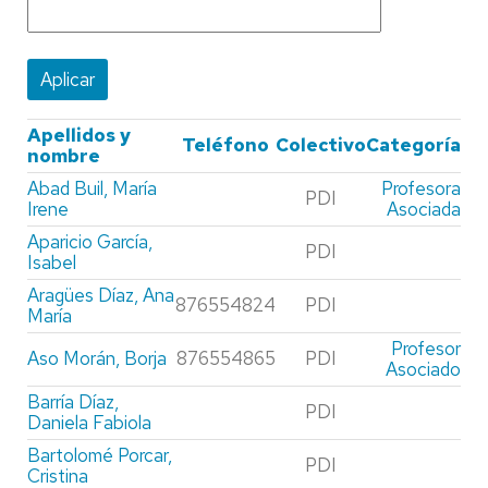
Apellidos y
Teléfono
Colectivo
Categoría
nombre
Abad Buil, María
Profesora
PDI
Irene
Asociada
Aparicio García,
PDI
Isabel
Aragües Díaz, Ana
876554824
PDI
María
Profesor
Aso Morán, Borja
876554865
PDI
Asociado
Barría Díaz,
PDI
Daniela Fabiola
Bartolomé Porcar,
PDI
Cristina