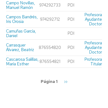
Campo Novillas,
974292733
PDI
Manuel Ramón
Profesora
Campos Bandrés,
974292712
PDI
Ayudante
Iris Orosia
Doctor
Camuñas García,
PDI
Daniel
Profesora
Carrasquer
876554820
PDI
Ayudante
Álvarez, Beatriz
Doctor
Cascarosa Salillas,
Profesora
876554821
PDI
María Esther
Titular
Paginación
Página 1
Siguiente
››
página