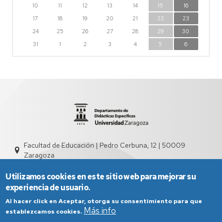
10
11
12
13
14
15
16
17
18
19
20
21
22
23
24
25
26
27
28
29
30
31
1
2
3
4
5
6
Facultad de Educación | Pedro Cerbuna, 12 | 50009
Zaragoza
sed4013@unizar.es
976 76 13 02
Utilizamos cookies en este sitio web para mejorar su
experiencia de usuario.
Al hacer click en Aceptar, otorga su consentimiento para que
Más info
establezcamos cookies.