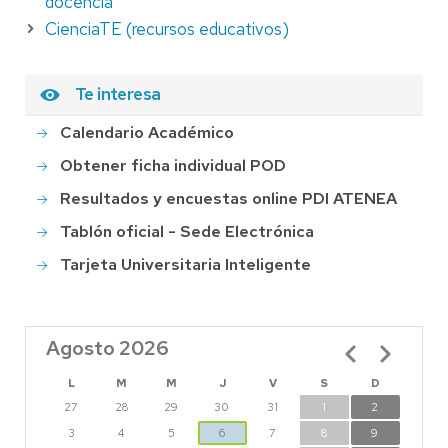
docencia
CienciaTE (recursos educativos)
Te interesa
Calendario Académico
Obtener ficha individual POD
Resultados y encuestas online PDI ATENEA
Tablón oficial - Sede Electrónica
Tarjeta Universitaria Inteligente
Agosto 2026
Paginación
L
M
M
J
V
S
D
27
28
29
30
31
1
2
3
4
5
6
7
8
9