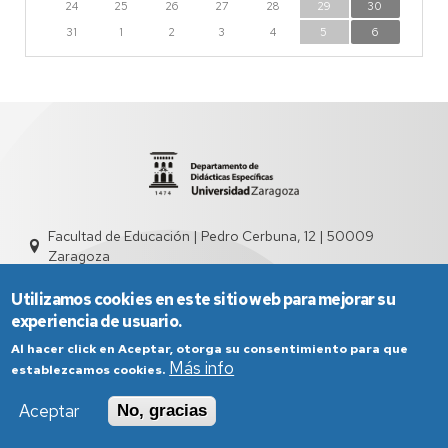
24
25
26
27
28
29
30
31
1
2
3
4
5
6
Facultad de Educación | Pedro Cerbuna, 12 | 50009
Zaragoza
sed4013@unizar.es
976 76 13 02
Utilizamos cookies en este sitio web para mejorar su
experiencia de usuario.
Al hacer click en Aceptar, otorga su consentimiento para que
Más info
establezcamos cookies.
Aceptar
No, gracias
Aviso Legal
Condiciones generales de uso
Política de Privacidad
Política de Cookies
Política de Accesibilidad