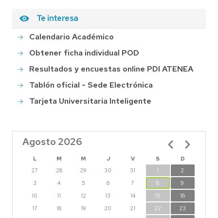
Te interesa
Calendario Académico
Obtener ficha individual POD
Resultados y encuestas online PDI ATENEA
Tablón oficial - Sede Electrónica
Tarjeta Universitaria Inteligente
Agosto 2026
Paginación
L
M
M
J
V
S
D
27
28
29
30
31
1
2
3
4
5
6
7
8
9
10
11
12
13
14
15
16
17
18
19
20
21
22
23