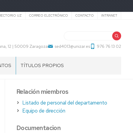
cundario
RECTORIO UZ
CORREO ELECTRÓNICO
CONTACTO
INTRANET
Buscar
una, 12 | 50009 Zaragoza
sed4013@unizar.es
976 76 13 02
NTOS
TÍTULOS PROPIOS
Relación miembros
Listado de personal del departamento
Equipo de dirección
Documentacion