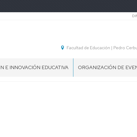
Se
DI
Facultad de Educación | Pedro Cerb
N E INNOVACIÓN EDUCATIVA
ORGANIZACIÓN DE EVE
SCIENCE
S
FAIR
FIESTA
DE
LA
ONES
HISTORIA
ES
SIMPOSIO
HOLOCAUSTO