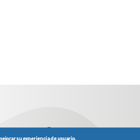
a
sed4013@unizar.es
976 76 13 02
mejorar su experiencia de usuario.