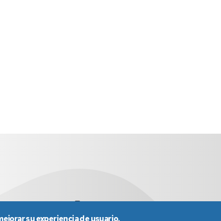
a
sed4013@unizar.es
976 76 13 02
mejorar su experiencia de usuario.