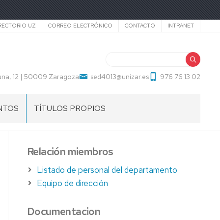
cundario
RECTORIO UZ
CORREO ELECTRÓNICO
CONTACTO
INTRANET
Buscar
una, 12 | 50009 Zaragoza
sed4013@unizar.es
976 76 13 02
NTOS
TÍTULOS PROPIOS
Relación miembros
Listado de personal del departamento
Equipo de dirección
Documentacion