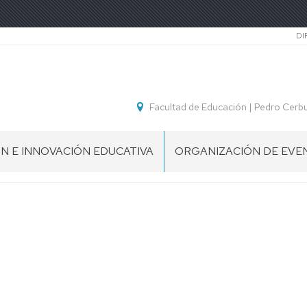
Se
DI
Facultad de Educación | Pedro Cerb
N E INNOVACIÓN EDUCATIVA
ORGANIZACIÓN DE EVE
SCIENCE
S
FAIR
FIESTA
DE
LA
ONES
HISTORIA
ES
SIMPOSIO
HOLOCAUSTO